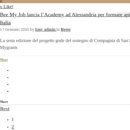
0
Like!
0
Bee My Job lancia l’Academy ad Alessandria per formare apicolt
Italia
17 Gennaio 2020
by
bmj_admin
in
News
La sesta edizione del progetto gode del sostegno di Compagnia di San Pa
Mygrants
More
Share
Next
1
2