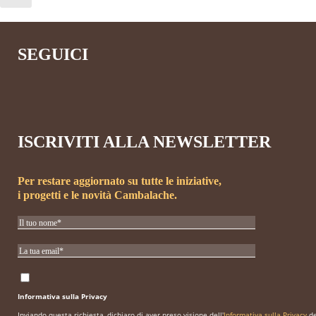
SEGUICI
ISCRIVITI ALLA NEWSLETTER
Per restare aggiornato su tutte le iniziative,
i progetti e le novità Cambalache.
Informativa sulla Privacy
Inviando questa richiesta, dichiaro di aver preso visione dell'
Informativa sulla Privacy
de