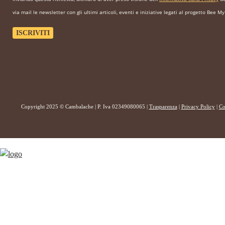
via mail le newsletter con gli ultimi articoli, eventi e iniziative legati al progetto Bee My
Copyright 2025 © Cambalache | P. Iva 02349080065 |
Trasparenza
|
Privacy Policy
|
Co