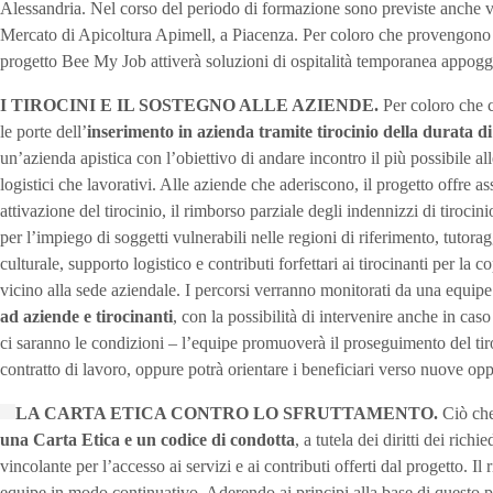
Alessandria. Nel corso del periodo di formazione sono previste anche visi
Mercato di Apicoltura Apimell, a Piacenza. Per coloro che provengono da
progetto Bee My Job attiverà soluzioni di ospitalità temporanea appoggi
I TIROCINI E IL SOSTEGNO ALLE AZIENDE.
Per coloro che c
le porte dell’
inserimento in azienda tramite tirocinio della durata di
un’azienda apistica con l’obiettivo di andare incontro il più possibile all
logistici che lavorativi. Alle aziende che aderiscono, il progetto offre as
attivazione del tirocinio, il rimborso parziale degli indennizzi di tiroci
per l’impiego di soggetti vulnerabili nelle regioni di riferimento, tutora
culturale, supporto logistico e contributi forfettari ai tirocinanti per la 
vicino alla sede aziendale. I percorsi verranno monitorati da una equipe 
ad aziende e tirocinanti
, con la possibilità di intervenire anche in caso
ci saranno le condizioni – l’equipe promuoverà il proseguimento del tiro
contratto di lavoro, oppure potrà orientare i beneficiari verso nuove opp
LA CARTA ETICA CONTRO LO SFRUTTAMENTO.
Ciò che
una Carta Etica e un codice di condotta
, a tutela dei diritti dei richi
vincolante per l’accesso ai servizi e ai contributi offerti dal progetto. Il
equipe in modo continuativo. Aderendo ai principi alla base di questo