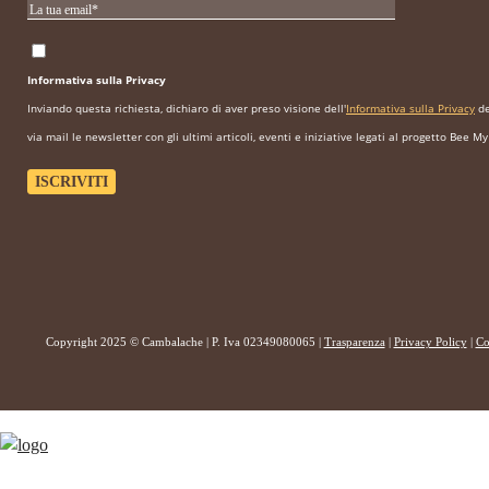
Informativa sulla Privacy
Inviando questa richiesta, dichiaro di aver preso visione dell'
Informativa sulla Privacy
de
via mail le newsletter con gli ultimi articoli, eventi e iniziative legati al progetto Bee My
Copyright 2025 © Cambalache | P. Iva 02349080065 |
Trasparenza
|
Privacy Policy
|
Co