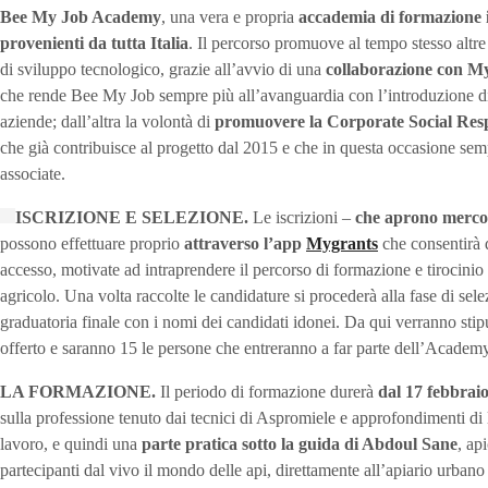
Bee My Job Academy
, una vera e propria
accademia di formazione in
provenienti da tutta Italia
. Il percorso promuove al tempo stesso altr
di sviluppo tecnologico, grazie all’avvio di una
collaborazione con M
che rende Bee My Job sempre più all’avanguardia con l’introduzione di s
aziende; dall’altra la volontà di
promuovere la Corporate Social Resp
che già contribuisce al progetto dal 2015 e che in questa occasione sem
associate.
ISCRIZIONE E SELEZIONE.
Le iscrizioni –
che aprono mercol
possono effettuare proprio
attraverso l’app
Mygrants
che consentirà d
accesso, motivate ad intraprendere il percorso di formazione e tirocinio
agricolo. Una volta raccolte le candidature si procederà alla fase di sel
graduatoria finale con i nomi dei candidati idonei. Da qui verranno stipul
offerto e saranno 15 le persone che entreranno a far parte dell’Academ
LA FORMAZIONE.
Il periodo di formazione durerà
dal 17 febbrai
sulla professione tenuto dai tecnici di Aspromiele e approfondimenti di l
lavoro, e quindi una
parte pratica sotto la guida di Abdoul Sane
, ap
partecipanti dal vivo il mondo delle api, direttamente all’apiario urba