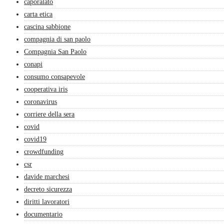
caporalato
carta etica
cascina sabbione
compagnia di san paolo
Compagnia San Paolo
conapi
consumo consapevole
cooperativa iris
coronavirus
corriere della sera
covid
covid19
crowdfunding
csr
davide marchesi
decreto sicurezza
diritti lavoratori
documentario