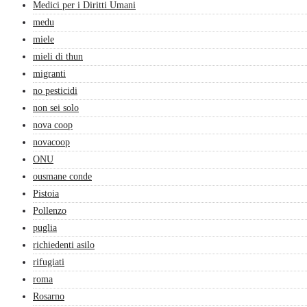
Medici per i Diritti Umani
medu
miele
mieli di thun
migranti
no pesticidi
non sei solo
nova coop
novacoop
ONU
ousmane conde
Pistoia
Pollenzo
puglia
richiedenti asilo
rifugiati
roma
Rosarno