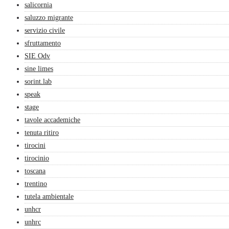
salicornia
saluzzo migrante
servizio civile
sfruttamento
SIE Odv
sine limes
sorint.lab
speak
stage
tavole accademiche
tenuta ritiro
tirocini
tirocinio
toscana
trentino
tutela ambientale
unhcr
unhrc