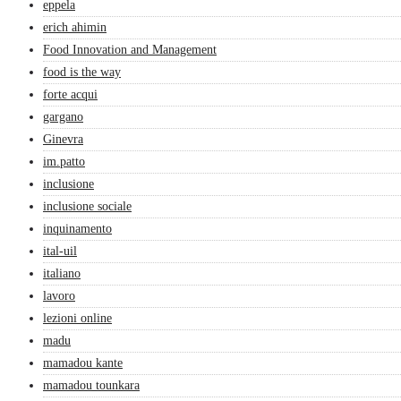
eppela
erich ahimin
Food Innovation and Management
food is the way
forte acqui
gargano
Ginevra
im.patto
inclusione
inclusione sociale
inquinamento
ital-uil
italiano
lavoro
lezioni online
madu
mamadou kante
mamadou tounkara