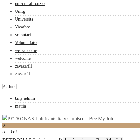
unisciti al ronzio
Unisg
Università
Vicofaro
volontari
Volontariato
we welcome
welcome
zavazarill
zavzarill
Authors
bmj_admin
mattia
0
Like!
0