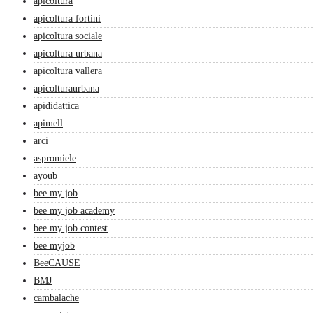
apicoltura
apicoltura fortini
apicoltura sociale
apicoltura urbana
apicoltura vallera
apicolturaurbana
apididattica
apimell
arci
aspromiele
ayoub
bee my job
bee my job academy
bee my job contest
bee myjob
BeeCAUSE
BMJ
cambalache