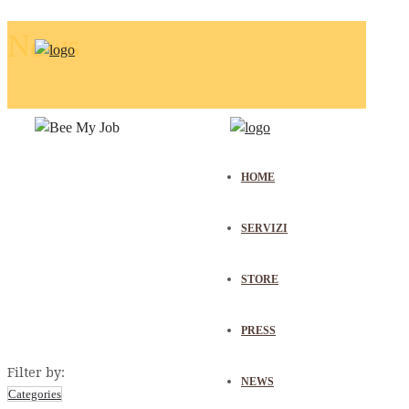
News
HOME
SERVIZI
STORE
PRESS
Filter by:
NEWS
Categories