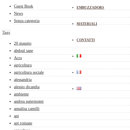
Guest Book
EMBUZZADORS
News
Senza categoria
MATERIALI
Tags
CONTATTI
20 maggio
abdoul sane
Acra
agricoltura
agricoltura sociale
alessandria
alessio dicandia
ambiente
andrea paternoster
annalisa camilli
api
api romane