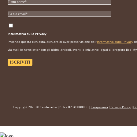
Informativa sulla Privacy
Inviando questa richiesta, dichiaro di aver preso visione dell'
Informativa sulla Privacy
de
via mail le newsletter con gli ultimi articoli, eventi e iniziative legati al progetto Bee My
Copyright 2025 © Cambalache | P. Iva 02349080065 |
Trasparenza
|
Privacy Policy
|
Co