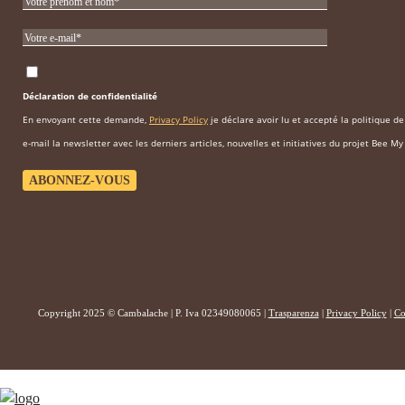
Déclaration de confidentialité
En envoyant cette demande,
Privacy Policy
je déclare avoir lu et accepté la politique d
e-mail la newsletter avec les derniers articles, nouvelles et initiatives du projet Bee My
Copyright 2025 © Cambalache | P. Iva 02349080065 |
Trasparenza
|
Privacy Policy
|
Co