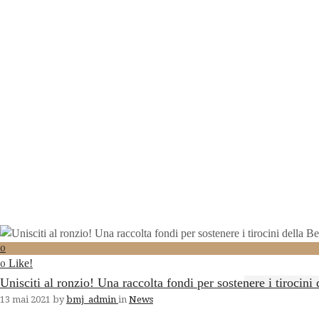
0
Like!
0
Unisciti al ronzio! Una raccolta fondi per sostenere i tiroc
13 mai 2021
by
bmj_admin
in
News