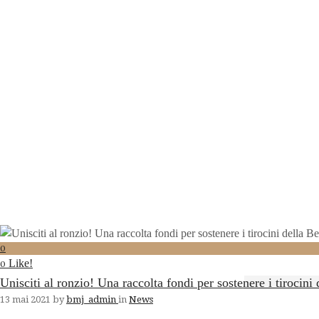
0
Like!
0
Unisciti al ronzio! Una raccolta fondi per sostenere i tiroc
13 mai 2021
by
bmj_admin
in
News