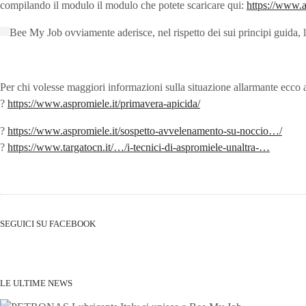
compilando il modulo il modulo che potete scaricare qui
:
https://www.a
Bee My Job ovviamente aderisce, nel rispetto dei sui principi guida, 
Per chi volesse maggiori informazioni sulla situazione allarmante ecco al
?
https://www.aspromiele.it/primavera-apicida/
?
https://www.aspromiele.it/sospetto-avvelenamento-su-noccio…/
?
https://www.targatocn.it/…/i-tecnici-di-aspromiele-unaltra-…
SEGUICI SU FACEBOOK
LE ULTIME NEWS